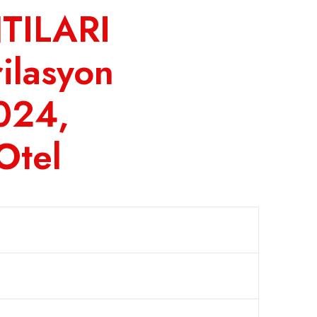
TILARI
rilasyon
024,
Otel