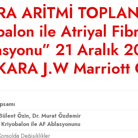
A ARİTMİ TOPLAN
alon ile Atriyal Fib
asyonu” 21 Aralık 2
ARA J.W Marriott 
apsamı
 Bülent Özin, Dr. Murat Özdemir
a Kriyobalon ile AF Ablasyonunu
Konsolda Değişiklikler