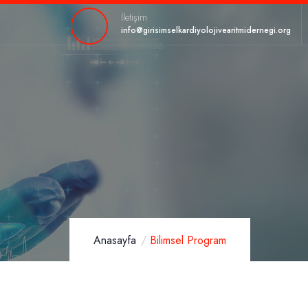
İletişim
info@girisimselkardiyolojivearitmidernegi.org
Anasayfa
Bilimsel Program