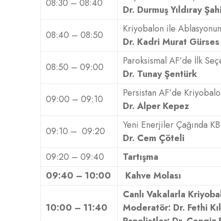
08:30 – 08:40
Dr. Durmuş Yıldıray Şah
Kriyobalon ile Ablasyonun
08:40 – 08:50
Dr. Kadri Murat Gürses
Paroksismal AF’de İlk Se
08:50 – 09:00
Dr. Tunay Şentürk
Persistan AF’de Kriyobal
09:00 – 09:10
Dr. Alper Kepez
Yeni Enerjiler Çağında KB
09:10 – 09:20
Dr. Cem Çöteli
09:20 – 09:40
Tartışma
09:40 – 10:00
Kahve Molası
Canlı Vakalarla Kriyoba
10:00 – 11:40
Moderatör: Dr. Fethi Kı