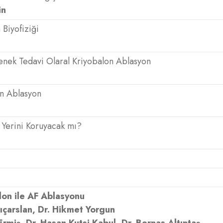
in
 Biyofiziği
çenek Tedavi Olaral Kriyobalon Ablasyon
on Ablasyon
 Yerini Koruyacak mı?
lon ile AF Ablasyonu
lıçarslan, Dr. Hikmet Yorgun