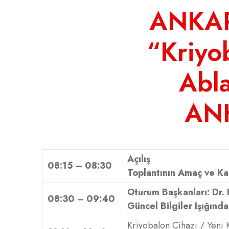
ANKAR
“Kriyob
Abl
ANK
Açılış
08:15 – 08:30
Toplantının Amaç ve K
Oturum Başkanları: Dr.
08:30 – 09:40
Güncel Bilgiler Işığınd
Kriyobalon Cihazı / Yeni 