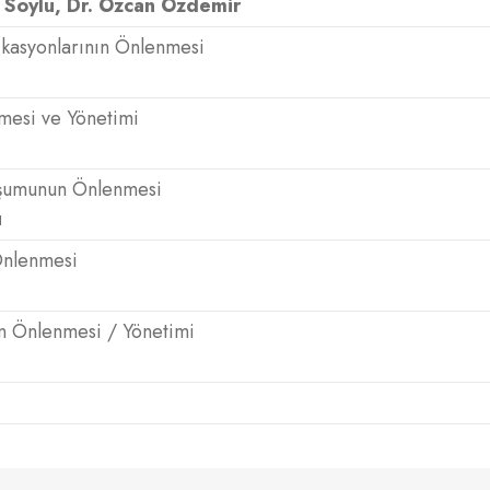
a Soylu, Dr. Özcan Özdemir
ikasyonlarının Önlenmesi
mesi ve Yönetimi
luşumunun Önlenmesi
u
Önlenmesi
ın Önlenmesi / Yönetimi