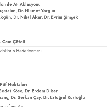
lon ile AF Ablasyonu
lıçarslan, Dr. Hikmet Yorgun
 Akgün, Dr. Nihal Akar, Dr. Evrim Şimşek
r. Cem Çöteli
Odakların Hedeflenmesi
Püf Noktaları
 Sedat Köse, Dr. Erdem Diker
İnanç, Dr. Serkan Çay, Dr. Ertuğrul Kurtoğlu
grafinin Yeri